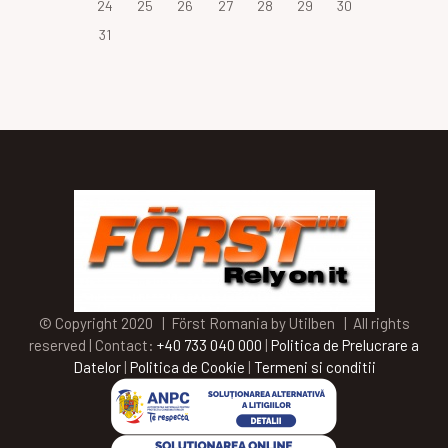
24
25
26
27
28
29
30
31
© Copyright 2020 | Först Romania by Utilben | All rights
reserved | Contact:
+40 733 040 000
|
Politica de Prelucrare a
Datelor
|
Politica de Cookie
|
Termeni si conditii