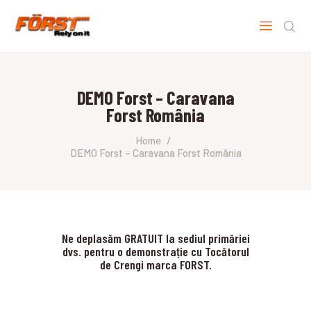
DEMO Forst – Caravana
ACASA
Forst România
CONTACT
0733 040 000
Home
DEMO Forst – Caravana Forst România
Ne deplasăm GRATUIT la sediul primăriei
dvs. pentru o demonstrație cu Tocătorul
de Crengi marca FORST.